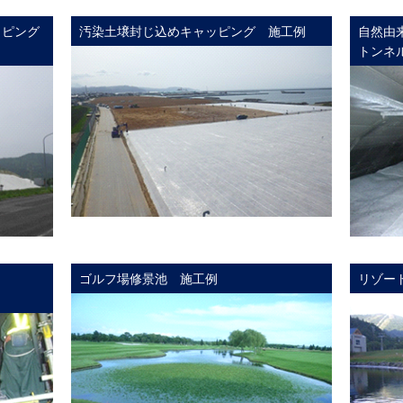
ッピング
汚染土壌封じ込めキャッピング 施工例
自然由
トンネ
ゴルフ場修景池 施工例
リゾー