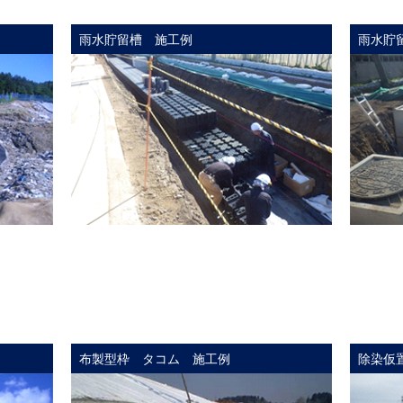
雨水貯留槽 施工例
雨水貯
布製型枠 タコム 施工例
除染仮