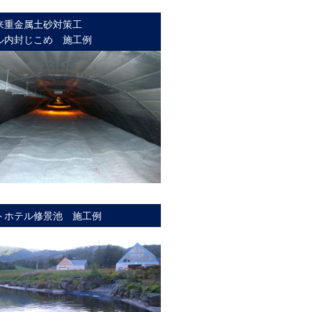
来重金属土砂対策工
ル内封じこめ 施工例
トホテル修景池 施工例