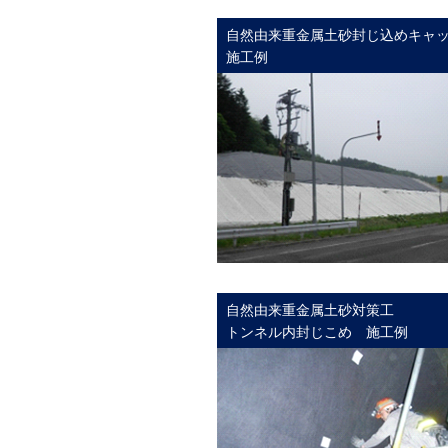
自然由来重金属土砂封じ込めキャ
施工例
自然由来重金属土砂対策工
トンネル内封じこめ 施工例