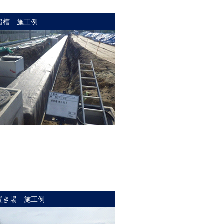
留槽 施工例
置き場 施工例