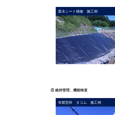
遮水シート補修 施工例
⑤ 維持管理、機能検査
布製型枠 タコム 施工例