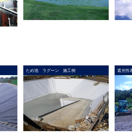
ため池 ラグーン 施工例
遮光性